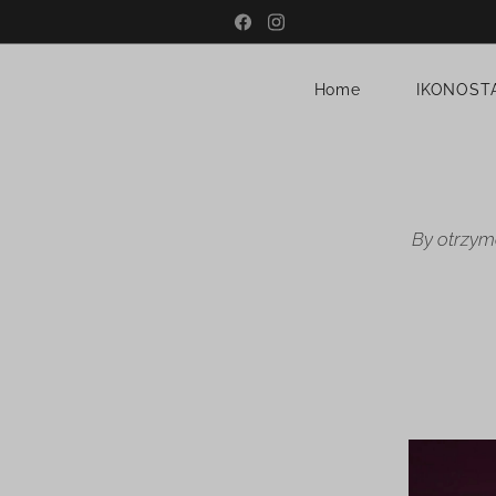
Home
IKONOST
By otrzym