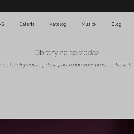
AS
Galeria
Katalog
Musick
Blog
Obrazy na sprzedaż
ac aktualny katalog dostępnych obrazów, prosze o kontakt v