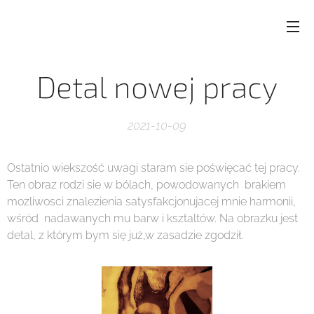
Detal nowej pracy
2021-10-09
Ostatnio wiekszość uwagi staram sie poświęcać tej pracy.
Ten obraz rodzi sie w bólach, powodowanych brakiem
mozliwosci znalezienia satysfakcjonujacej mnie harmonii,
wśród nadawanych mu barw i ksztaltów. Na obrazku jest
detal, z którym bym się już,w zasadzie zgodził.