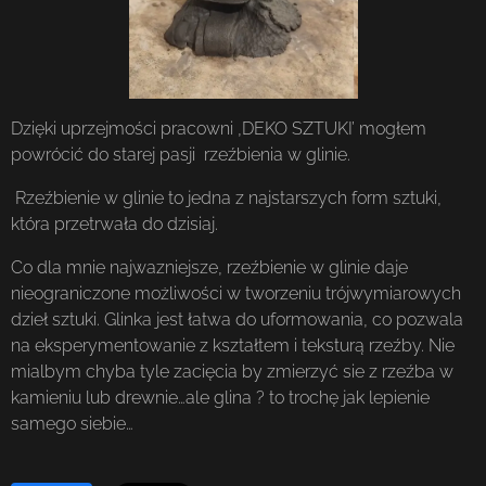
Dzięki uprzejmości pracowni ‚DEKO SZTUKI’ mogłem
powrócić do starej pasji rzeźbienia w glinie.
Rzeźbienie w glinie to jedna z najstarszych form sztuki,
która przetrwała do dzisiaj.
Co dla mnie najwazniejsze, rzeźbienie w glinie daje
nieograniczone możliwości w tworzeniu trójwymiarowych
dzieł sztuki. Glinka jest łatwa do uformowania, co pozwala
na eksperymentowanie z kształtem i teksturą rzeźby. Nie
mialbym chyba tyle zacięcia by zmierzyć sie z rzeźba w
kamieniu lub drewnie…ale glina ? to trochę jak lepienie
samego siebie…