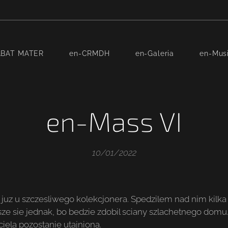
ABAT MATER
en-CRMDH
en-Galeria
en-Mus
en-Mass VI
10/01/2022
e juz u szczesliwego kolekcjonera. Spedzilem nad nim kilka 
ze sie jednak, bo bedzie zdobil sciany szlachetnego domu. 
iela pozostanie utajniona.