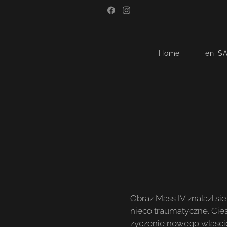
Home
en-S
Obraz Mass IV znalazl si
nieco traumatyczne. Cies
zyczenie nowego wlascic