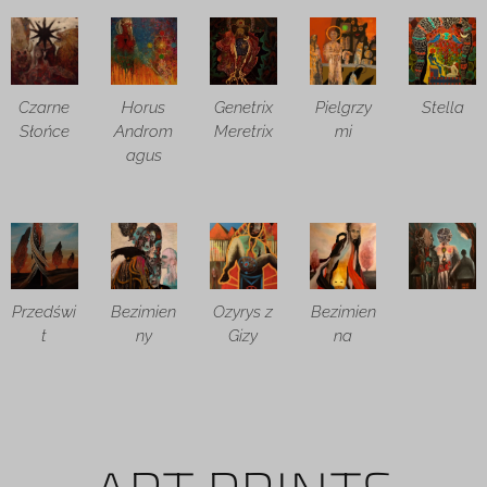
Czarne
Horus
Genetrix
Pielgrzy
Stella
Słońce
Androm
Meretrix
mi
agus
Przedświ
Bezimien
Ozyrys z
Bezimien
t
ny
Gizy
na