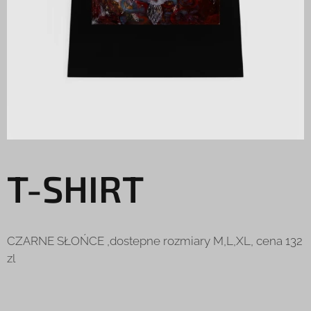
T-SHIRT
CZARNE SŁOŃCE ,dostepne rozmiary M,L,XL, cena 132
zl